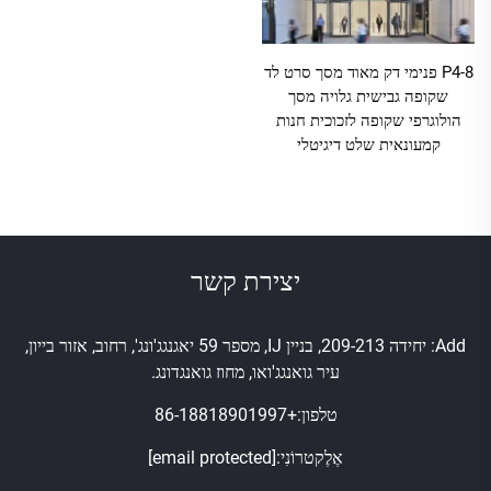
P4-8 פנימי דק מאוד מסך סרט לד
שקופה גבישית גלויה מסך
הולוגרפי שקופה לזכוכית חנות
קמעונאית שלט דיגיטלי
יצירת קשר
Add: יחידה 209-213, בניין IJ, מספר 59 יאגנגג'ונג', רחוב, אזור בייון,
עיר גואנגג'ואו, מחוז גואנגדונג.
טלפון:
+86-18818901997
אֶלֶקטרוֹנִי:
[email protected]