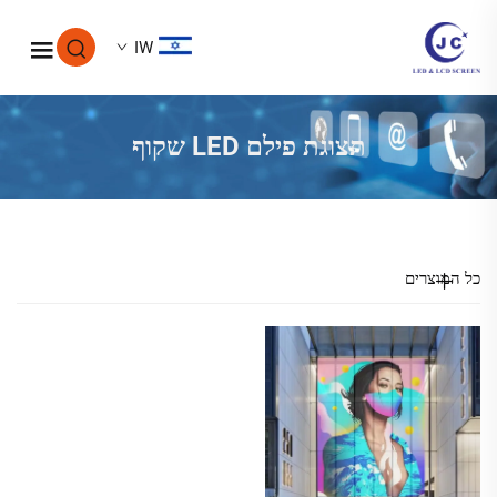
IW
תצוגת פילם LED שקוף
כל המוצרים