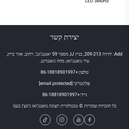
LED 3840Hz
יצירת קשר
Add: יחידה 209-213, בניין IJ, מספר 59 יאגנגג'ונג', רחוב, אזור בייון,
עיר גואנגג'ואו, מחוז גואנגדונג.
טלפון:
+86-18818901997
אֶלֶקטרוֹנִי:
[email protected]
נייד:
+86-18818901997
כל הזכויות שמורות © טכנולוגיית תצוגה גואנגג'ואו ג'ונצ'ן בעמ