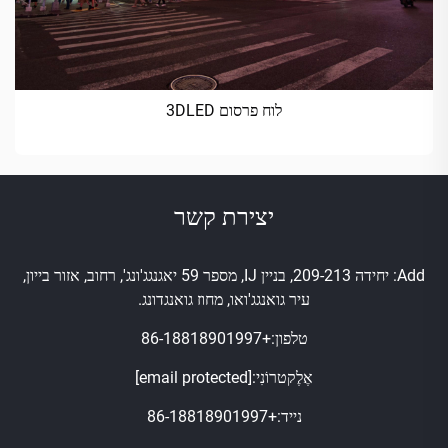
לוח פרסום 3DLED
יצירת קשר
Add: יחידה 209-213, בניין IJ, מספר 59 יאגנגג'ונג', רחוב, אזור בייון,
עיר גואנגג'ואו, מחוז גואנגדונג.
טלפון:
+86-18818901997
אֶלֶקטרוֹנִי:
[email protected]
נייד:
+86-18818901997