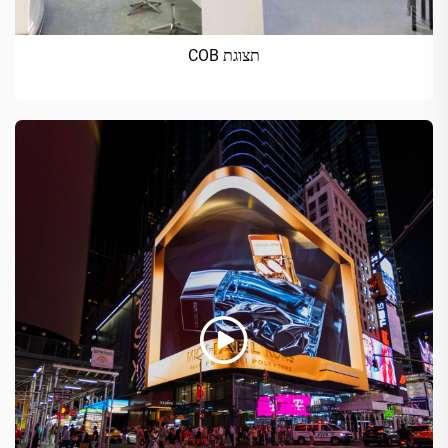
תצוגת COB