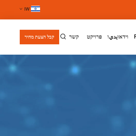
IW
וידאוيديו
פרויקט
קשר
קבל הצעת מחיר