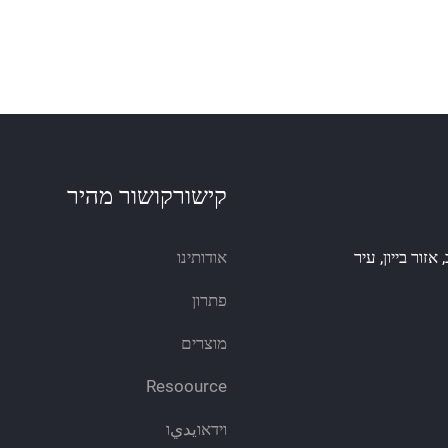
קישורקושור מהיר
 יאגנגג'ונג', רחוב, אזור בייון, עיר
אודותינו
פתרון
מוצרים
Resoource
וידאוيديו