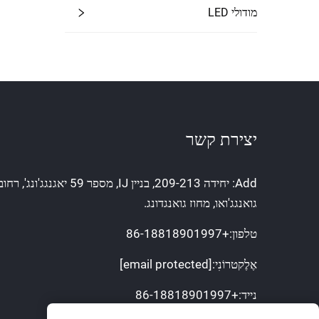
מודולי LED
יצירת קשר
Add: יחידה 209-213, בניין IJ, מספר 59
גואנגג'ואו, מחוז גואנגדונג.
טלפון:
+86-18818901997
אֶלֶקטרוֹנִי:
[email protected]
נייד:
+86-18818901997