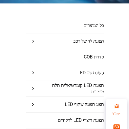
כל המוצרים
תצוגת לד של רכב
סדרת COB
הֶשְׂכַת צִיג LED
תצוגת LED קומרטיאלית תלת
מימדית
תצוג תצוגה שקוף LED
דוא"ל
תצוגת ריצוף LED לרקודים