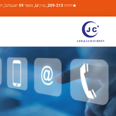
יחידה 209-213, בניין IJ, מספר 59 יאגנגג'ונג', רחוב, אזור בייון, עיר גואנגג'ואו, מחוז גואנגדונג.