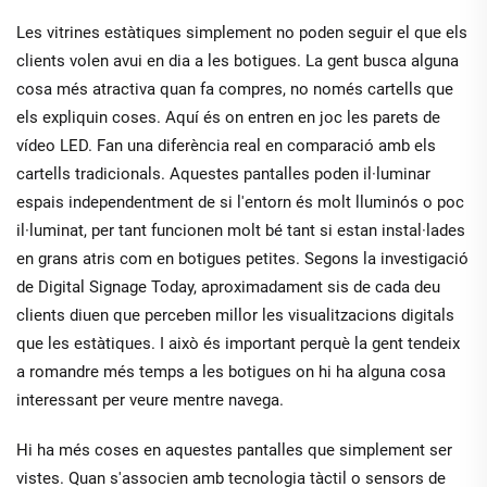
Les vitrines estàtiques simplement no poden seguir el que els
clients volen avui en dia a les botigues. La gent busca alguna
cosa més atractiva quan fa compres, no només cartells que
els expliquin coses. Aquí és on entren en joc les parets de
vídeo LED. Fan una diferència real en comparació amb els
cartells tradicionals. Aquestes pantalles poden il·luminar
espais independentment de si l'entorn és molt lluminós o poc
il·luminat, per tant funcionen molt bé tant si estan instal·lades
en grans atris com en botigues petites. Segons la investigació
de Digital Signage Today, aproximadament sis de cada deu
clients diuen que perceben millor les visualitzacions digitals
que les estàtiques. I això és important perquè la gent tendeix
a romandre més temps a les botigues on hi ha alguna cosa
interessant per veure mentre navega.
Hi ha més coses en aquestes pantalles que simplement ser
vistes. Quan s'associen amb tecnologia tàctil o sensors de