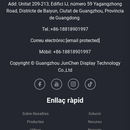
Add: Unitat 209-213, Edifici IJ, número 59 Yagangzhong
Road, Districte de Baiyun, Ciutat de Guangzhou, Província
de Guangdong.
Tel.:
+86-18818901997
Correu electrònic:
[email protected]
Mòbil:
+86-18818901997
Copyright © Guangzhou JunChen Display Technology
Co.,Ltd
Enllaç ràpid
Sobre Nosaltres
Solució
Productes
Recurso
Vídeos
Projecte