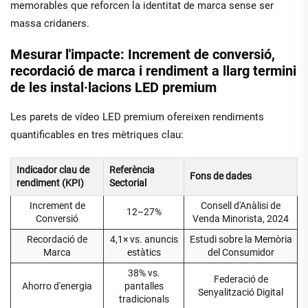
memorables que reforcen la identitat de marca sense ser
massa cridaners.
Mesurar l'impacte: Increment de conversió,
recordació de marca i rendiment a llarg termini
de les instal·lacions LED premium
Les parets de vídeo LED premium ofereixen rendiments
quantificables en tres mètriques clau:
Indicador clau de
Referència
Fons de dades
rendiment (KPI)
Sectorial
Increment de
Consell d'Anàlisi de
12–27%
Conversió
Venda Minorista, 2024
Recordació de
4,1× vs. anuncis
Estudi sobre la Memòria
Marca
estàtics
del Consumidor
38% vs.
Federació de
Ahorro d'energia
pantalles
Senyalització Digital
tradicionals