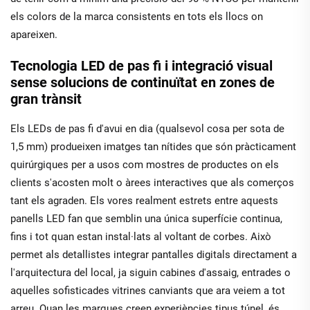
els colors de la marca consistents en tots els llocs on
apareixen.
Tecnologia LED de pas fi i integració visual
sense solucions de continuïtat en zones de
gran trànsit
Els LEDs de pas fi d'avui en dia (qualsevol cosa per sota de
1,5 mm) produeixen imatges tan nítides que són pràcticament
quirúrgiques per a usos com mostres de productes on els
clients s'acosten molt o àrees interactives que als comerços
tant els agraden. Els vores realment estrets entre aquests
panells LED fan que semblin una única superfície continua,
fins i tot quan estan instal·lats al voltant de corbes. Això
permet als detallistes integrar pantalles digitals directament a
l'arquitectura del local, ja siguin cabines d'assaig, entrades o
aquelles sofisticades vitrines canviants que ara veiem a tot
arreu. Quan les marques creen experiències tipus túnel, és