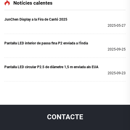
Pantalla Publicitària Mòbil
Led Video Wall per a
Notícies calentes
per a Cotxes
publicitat en vidres de
finestra
JunChen Display a la Fira de Cantó 2025
2025-05-27
Pantalla LED interior de passa fina P2 enviada a l'Índia
2025-09-25
Pantalla LED circular P2.5 de diàmetre 1,5 m enviada als EUA
2025-09-23
CONTACTE