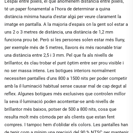
L'espai entre píxels, el que anomenem distància entre píxels,
té un paper fonamental a l'hora de determinar a quina
distància mínima hauria d'estar algú per veure clarament la
imatge en pantalla. A la majoria d'espais on la gent sol estar a
uns 2 o 3 metres de distància, una distància de 1,2 mm
funciona prou bé. Però si les persones solen estar més lluny,
per exemple més de 5 metres, llavors és més raonable triar
una distància entre 2,5 i 3 mm. Pel que fa als nivells de
brillantor, és clau trobar el punt òptim entre ser prou visible i
no ser massa intens. Les botigues interiors normalment
necessiten pantalles d'uns 800 a 1500 nits per poder competir
amb la il·luminació habitual sense causar mal de cap degut al
reflex. Algunes botigues més exclusives que controlen millor
la seva il·luminació poden acontentar-se amb nivells de
brillantor més baixos, potser de 500 a 800 nits, cosa que
resulta molt més còmoda per als clients que estan fent
compres. I tampoc hem d'oblidar els colors. Les pantalles han
de tenir com a mínim una precisió del 90 % NTSC per mantenir