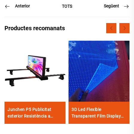
Anterior
Següent
TOTS
Productes recomanats
Junchen P5 Publicitat
3D Led Flexible
exterior Resistència a
Transparent Film Display
l'aigua Taxi Top Pantalla
Screen P4-8P6.5P5-
LED Mur de Vídeo Cartell
10P10P12 3D Transparent