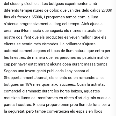
del disseny d'edificis. Les botigues experimenten amb
diferents temperatures de color, que van des dels càlids 2700K
fins als frescos 6500K, i programen també com la llum
s'atenua progressivament al llarg del temps. Això ajuda a
crear una il·luminació que segueix els ritmes naturals del
nostre cos, fent que els productes es veuen millor i que els
clients se sentin més còmodes. La brillantor s'ajusta
automàticament segons el tipus de llum natural que entra per
les finestres, de manera que les persones no pateixin mal de
cap per haver estat mirant alguna cosa durant massa temps.
Segons una investigació publicada l'any passat al
Shoppertainment Journal, els clients solen romandre a les
botigues un 18% més quan això succeeix. Quan la activitat
comercial disminueix durant les hores baixes, aquestes
mateixes llums es transformen en obres d'art digitals suaus a
parets i sostres. Encara proporcionen prou llum de fons per a
la seguretat, però també converteixen els espais en llocs