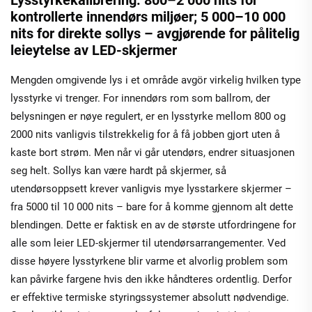
kontrollerte innendørs miljøer; 5 000–10 000
nits for direkte sollys – avgjørende for pålitelig
leieytelse av LED-skjermer
Mengden omgivende lys i et område avgör virkelig hvilken type
lysstyrke vi trenger. For innendørs rom som ballrom, der
belysningen er nøye regulert, er en lysstyrke mellom 800 og
2000 nits vanligvis tilstrekkelig for å få jobben gjort uten å
kaste bort strøm. Men når vi går utendørs, endrer situasjonen
seg helt. Sollys kan være hardt på skjermer, så
utendørsoppsett krever vanligvis mye lysstarkere skjermer –
fra 5000 til 10 000 nits – bare for å komme gjennom alt dette
blendingen. Dette er faktisk en av de største utfordringene for
alle som leier LED-skjermer til utendørsarrangementer. Ved
disse høyere lysstyrkene blir varme et alvorlig problem som
kan påvirke fargene hvis den ikke håndteres ordentlig. Derfor
er effektive termiske styringssystemer absolutt nødvendige.