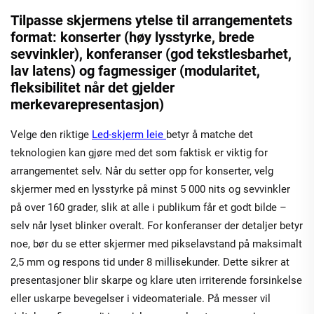
Tilpasse skjermens ytelse til arrangementets
format: konserter (høy lysstyrke, brede
sevvinkler), konferanser (god tekstlesbarhet,
lav latens) og fagmessiger (modularitet,
fleksibilitet når det gjelder
merkevarepresentasjon)
Velge den riktige
Led-skjerm leie
betyr å matche det
teknologien kan gjøre med det som faktisk er viktig for
arrangementet selv. Når du setter opp for konserter, velg
skjermer med en lysstyrke på minst 5 000 nits og sevvinkler
på over 160 grader, slik at alle i publikum får et godt bilde –
selv når lyset blinker overalt. For konferanser der detaljer betyr
noe, bør du se etter skjermer med pikselavstand på maksimalt
2,5 mm og respons tid under 8 millisekunder. Dette sikrer at
presentasjoner blir skarpe og klare uten irriterende forsinkelse
eller uskarpe bevegelser i videomateriale. På messer vil