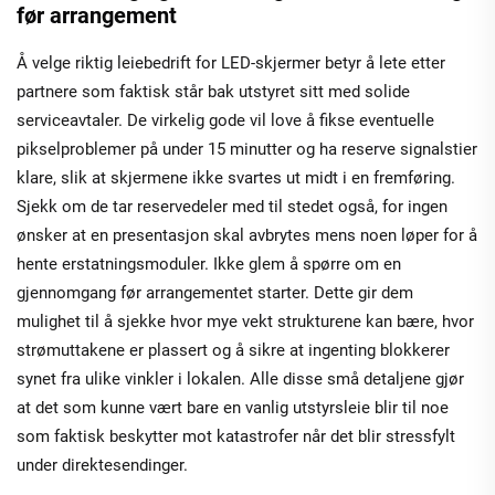
før arrangement
Å velge riktig leiebedrift for LED-skjermer betyr å lete etter
partnere som faktisk står bak utstyret sitt med solide
serviceavtaler. De virkelig gode vil love å fikse eventuelle
pikselproblemer på under 15 minutter og ha reserve signalstier
klare, slik at skjermene ikke svartes ut midt i en fremføring.
Sjekk om de tar reservedeler med til stedet også, for ingen
ønsker at en presentasjon skal avbrytes mens noen løper for å
hente erstatningsmoduler. Ikke glem å spørre om en
gjennomgang før arrangementet starter. Dette gir dem
mulighet til å sjekke hvor mye vekt strukturene kan bære, hvor
strømuttakene er plassert og å sikre at ingenting blokkerer
synet fra ulike vinkler i lokalen. Alle disse små detaljene gjør
at det som kunne vært bare en vanlig utstyrsleie blir til noe
som faktisk beskytter mot katastrofer når det blir stressfylt
under direktesendinger.