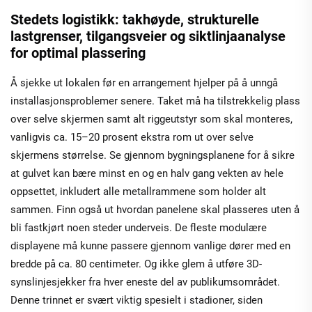
Stedets logistikk: takhøyde, strukturelle
lastgrenser, tilgangsveier og siktlinjaanalyse
for optimal plassering
Å sjekke ut lokalen før en arrangement hjelper på å unngå
installasjonsproblemer senere. Taket må ha tilstrekkelig plass
over selve skjermen samt alt riggeutstyr som skal monteres,
vanligvis ca. 15–20 prosent ekstra rom ut over selve
skjermens størrelse. Se gjennom bygningsplanene for å sikre
at gulvet kan bære minst en og en halv gang vekten av hele
oppsettet, inkludert alle metallrammene som holder alt
sammen. Finn også ut hvordan panelene skal plasseres uten å
bli fastkjørt noen steder underveis. De fleste modulære
displayene må kunne passere gjennom vanlige dører med en
bredde på ca. 80 centimeter. Og ikke glem å utføre 3D-
synslinjesjekker fra hver eneste del av publikumsområdet.
Denne trinnet er svært viktig spesielt i stadioner, siden