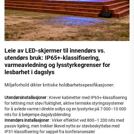
Leie av LED-skjermer til innendørs vs.
utendørs bruk: IP65+-klassifisering,
varmeavledning og lysstyrkegrenser for
lesbarhet i dagslys
Miljøforhold dikter kritiske holdbarhetsspesifikasjoner:
Utendørsinstallasjoner
: Krever kabinetter med IP65+-klassifisering
for tettning mot støv/fuktighet, aktive termiske styringssystemer
for å avlede varme i direkte sollys og en lysstyrke på 7 000–10 000
nits for å bekjempe dagslysblending
Innendørs installasjoner
: Virker effektivt ved 800–1 200 nits med
passiv kjøling, men trekker likevel nytte av støvbeskyttelse med
IP31-klassifisering for søppel fra konferansesaler