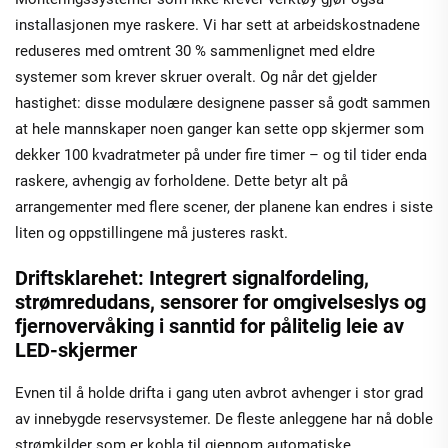
installasjonen mye raskere. Vi har sett at arbeidskostnadene
reduseres med omtrent 30 % sammenlignet med eldre
systemer som krever skruer overalt. Og når det gjelder
hastighet: disse modulære designene passer så godt sammen
at hele mannskaper noen ganger kan sette opp skjermer som
dekker 100 kvadratmeter på under fire timer – og til tider enda
raskere, avhengig av forholdene. Dette betyr alt på
arrangementer med flere scener, der planene kan endres i siste
liten og oppstillingene må justeres raskt.
Driftsklarehet: Integrert signalfordeling,
strømredudans, sensorer for omgivelseslys og
fjernovervåking i sanntid for pålitelig leie av
LED-skjermer
Evnen til å holde drifta i gang uten avbrot avhenger i stor grad
av innebygde reservsystemer. De fleste anleggene har nå doble
strømkilder som er kobla til gjennom automatiske