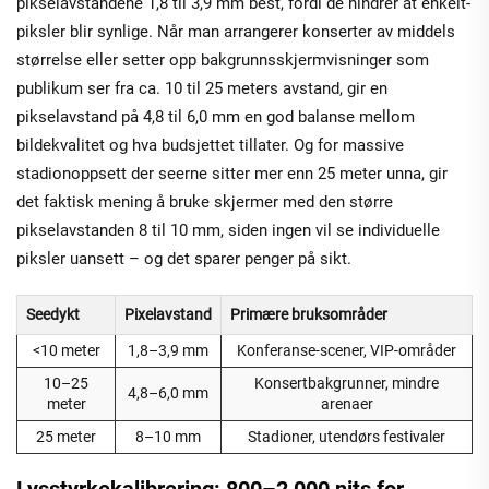
pikselavstandene 1,8 til 3,9 mm best, fordi de hindrer at enkelt-
piksler blir synlige. Når man arrangerer konserter av middels
størrelse eller setter opp bakgrunnsskjermvisninger som
publikum ser fra ca. 10 til 25 meters avstand, gir en
pikselavstand på 4,8 til 6,0 mm en god balanse mellom
bildekvalitet og hva budsjettet tillater. Og for massive
stadionoppsett der seerne sitter mer enn 25 meter unna, gir
det faktisk mening å bruke skjermer med den større
pikselavstanden 8 til 10 mm, siden ingen vil se individuelle
piksler uansett – og det sparer penger på sikt.
Seedykt
Pixelavstand
Primære bruksområder
<10 meter
1,8–3,9 mm
Konferanse-scener, VIP-områder
10–25
Konsertbakgrunner, mindre
4,8–6,0 mm
meter
arenaer
25 meter
8–10 mm
Stadioner, utendørs festivaler
Lysstyrkekalibrering: 800–2 000 nits for