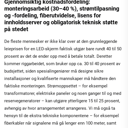
Gjennomsiktig kostnadsfordeling:
monteringsarbeid (30–40 %), strømtilpasning
og -fordeling, fiberutvidelse, lisens for
innholdsserver og obligatorisk teknisk støtte
på stedet
De fleste mennesker er ikke klar over at den grunnleggende
leieprisen for en LED-skjerm faktisk utgjør bare rundt 40 til 50
prosent av det de ender opp med å betale totalt. Deretter
kommer riggarbeidet, som bruker opp ca. 30 til 40 prosent av
budsjettet, siden spesialingeniører må designe sikre
installasjoner og kvalifiserte mannskaper må håndtere den
faktiske monteringen. Strømoppsettet – for eksempel
transformatorer, elektriske paneler og noen ganger til og med
reservegeneratorer – kan utgjøre ytterligere 15 til 25 prosent,
avhengig av hvor arrangementet arrangeres. Vi må også ta
hensyn til de ekstra tekniske komponentene – for eksempel
fiberkabler når signalene må gå lenger enn 100 meter, samt