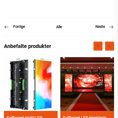
Forrige
Neste
Alle
Anbefalte produkter
Fullfarget mobil LED
Fullfarget LED leieskjerm