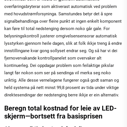
overføringsbryterar som aktiverast automatisk ved problem
med hovudstrømforsyninga. Samstundes betyr det å spre
signalbehandlinga over fleire punkt at ingen enkelt komponent
kan føre til total nedstenging dersom noko går gale. For
belysningskontroll justerer omgivelsensensorar automatisk
lysstyrken gjennom heile dagen, slik at folk ikkje treng å endre
innstillingane kvar gong sollyset endrar seg. Og så har vi dei
fjernovervakande kontrollpanelet som overvaker alt
kontinuerleg. Dei oppdagar problem som feilaktige pikslar
langt før nokon som ser på sendinga vil merka seg noko
uriktig. Alle desse vernelagene fungerer også godt saman og
held systema på nett minst 99,8 prosent av tida under viktige
direktesendingar der nedstenging berre ikkje er ein alternativ.
Beregn total kostnad for leie av LED-
skjerm—bortsett fra basisprisen