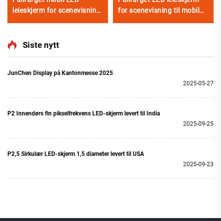
leieskjerm for scenevisning
for scenevisning til mobil
til scenelys og visuelle
LED leieskjerm
effekter
Siste nytt
JunChen Display på Kantonmesse 2025
2025-05-27
P2 Innendørs fin pikselfrekvens LED-skjerm levert til India
2025-09-25
P2,5 Sirkulær LED-skjerm 1,5 diameter levert til USA
2025-09-23