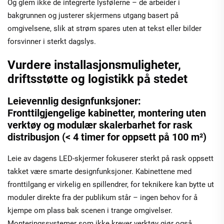
Og glem ikke de integrerte lysfølerne – de arbeider i
bakgrunnen og justerer skjermens utgang basert på
omgivelsene, slik at strøm spares uten at tekst eller bilder
forsvinner i sterkt dagslys.
Vurdere installasjonsmuligheter,
driftsstøtte og logistikk på stedet
Leievennlig designfunksjoner:
Fronttilgjengelige kabinetter, montering uten
verktøy og modulær skalerbarhet for rask
distribusjon (< 4 timer for oppsett på 100 m²)
Leie av dagens LED-skjermer fokuserer sterkt på rask oppsett
takket være smarte designfunksjoner. Kabinettene med
fronttilgang er virkelig en spillendrer, for teknikere kan bytte ut
moduler direkte fra der publikum står – ingen behov for å
kjempe om plass bak scenen i trange omgivelser.
Monteringssystemer som ikke krever verktøy gjør også