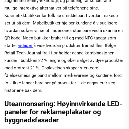
augmented reality-teknologi, og plutselig får kunder alle
mulige interaktive alternativer på telefonene sine.
Kosmetikkbutikker lar folk se umiddelbart hvordan makeup
ser ut på dem. Møbelbutikker hjelper kundene å visualisere
hvordan sofaer vil se ut i noenones stue bare ved å skanne en
QR-kode. Noen butikker bruker til og med NFC-taggar som
starter
videoer
å vise hvordan produkter fremstilles. Ifølge
Retail Tech Journal fra i fjor holder denne kombinasjonen
kunder i butikken 32 % lengre og øker salget av dyre produkter
med omtrent 21 %. Opplevelsen skaper sterkeere
følelsesmessige bånd mellom merkevarene og kundene, fordi
folk ikke lenger bare ser på produkter – de engasjerer seg i
historiene bak dem.
Uteannonsering: Høyinnvirkende LED-
paneler for reklameplakater og
byggnadsfasader