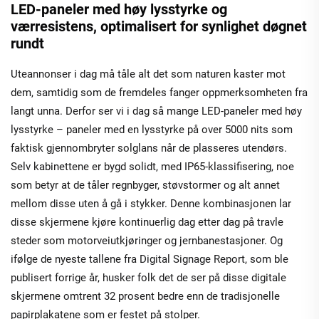
LED-paneler med høy lysstyrke og
værresistens, optimalisert for synlighet døgnet
rundt
Uteannonser i dag må tåle alt det som naturen kaster mot
dem, samtidig som de fremdeles fanger oppmerksomheten fra
langt unna. Derfor ser vi i dag så mange LED-paneler med høy
lysstyrke – paneler med en lysstyrke på over 5000 nits som
faktisk gjennombryter solglans når de plasseres utendørs.
Selv kabinettene er bygd solidt, med IP65-klassifisering, noe
som betyr at de tåler regnbyger, støvstormer og alt annet
mellom disse uten å gå i stykker. Denne kombinasjonen lar
disse skjermene kjøre kontinuerlig dag etter dag på travle
steder som motorveiutkjøringer og jernbanestasjoner. Og
ifølge de nyeste tallene fra Digital Signage Report, som ble
publisert forrige år, husker folk det de ser på disse digitale
skjermene omtrent 32 prosent bedre enn de tradisjonelle
papirplakatene som er festet på stolper.