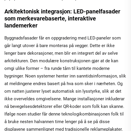
Arkitektonisk integrasjon: LED-panelfasader
som merkevarebaserte, interaktive
landemerker
Byggnadsfasader får en oppgradering med LED-paneler som
går langt utover å bare monteras på vegger. Dette er ikke
lenger bare dekorasjoner, men blir en integrert del av selve
arkitekturen. Den modulære konstruksjonen gjør at de kan
omgi ulike former – fra runde tårn til kantete moderne
bygninger. Noen systemer henter inn sanntidsinformasjon, slik
at meldingene endres basert på hva som sker i nærheten. Og
om natten justerer lyset automatisk sin lysstyrke, slik at det
ikke overveldes omgivelsene. Mange installasjoner inkluderar
nå bevegelsesdetektorer eller QR-koder som folk kan skanne.
Ifølge noen studier får denne teknologikombinasjonen folk til
å bruke nesten halvannen time lenger på å se på disse
displayene sammenlignet med tradisjonelle reklameplakater.