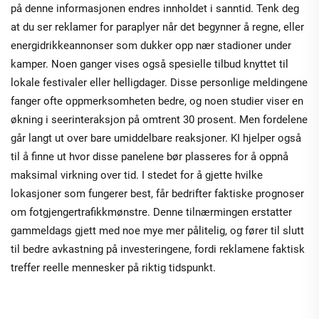
på denne informasjonen endres innholdet i sanntid. Tenk deg
at du ser reklamer for paraplyer når det begynner å regne, eller
energidrikkeannonser som dukker opp nær stadioner under
kamper. Noen ganger vises også spesielle tilbud knyttet til
lokale festivaler eller helligdager. Disse personlige meldingene
fanger ofte oppmerksomheten bedre, og noen studier viser en
økning i seerinteraksjon på omtrent 30 prosent. Men fordelene
går langt ut over bare umiddelbare reaksjoner. KI hjelper også
til å finne ut hvor disse panelene bør plasseres for å oppnå
maksimal virkning over tid. I stedet for å gjette hvilke
lokasjoner som fungerer best, får bedrifter faktiske prognoser
om fotgjengertrafikkmønstre. Denne tilnærmingen erstatter
gammeldags gjett med noe mye mer pålitelig, og fører til slutt
til bedre avkastning på investeringene, fordi reklamene faktisk
treffer reelle mennesker på riktig tidspunkt.