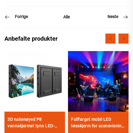
Forrige
Neste
Alle
Anbefalte produkter
3D nakenøyed P8
Fullfarget mobil LED
vannskjermet tynn LED-
leieskjerm for scenevisning
skjerm fiksert installasjon
til scenelys og visuelle