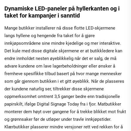
Dynamiske LED-paneler på hyllerkanten og i
taket for kampanjer i sanntid
Mange butikker installerer nå disse flotte LED-skjermene
langs hyllene og hengende fra taket for å gjøre
innkjøpsområdene sine mindre kjedelige og mer interaktive.
Det kule med disse digitale skjermene er at butikkledere kan
endre innholdet nesten øyeblikkelig når det er salg, de må
advare kundene om lave lagerbeholdninger eller ønsker å
fremheve spesifikke tilbud basert på hvor mange mennesker
som går gjennom butikken i et gitt øyeblikk. Når de plasseres
der kundene naturlig ser, tiltrekker disse skjermene
oppmerksomhet omtrent 3,5 ganger bedre enn tradisjonelle
papirskilt, ifølge Digital Signage Today fra i fjor. Matbutikker
monterer dem høyt over gangene for å trekke blikket mot frukt
og grønnsaker før de utløper under travle innkjøpstider.
Klærbutikker plasserer mindre versjoner rett ved rekken for å