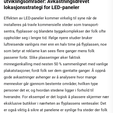
utviklingsområder: Avkastningsdrevet
lokasjonsstrategi for LED-paneler
Effekten av LED-paneler kommer virkelig til syne når de
installeres på travle kommersielle steder som transport-
sentra, flyplasser og blandete byggekomplekser der folk ofte
oppholder seg i lengre tid. Ifølge nyere studier bruker
luftreisende vanligvis mer enn en halv time på flyplassen, noe
som betyr at reklame kan sees flere ganger mens folk
passerer forbi. Slike plasseringer øker faktisk
minnegjenkalling med nesten 50 % sammenlignet med vanlige
plakatstasjoner, fordi folk ser dem gjentatte ganger. Å oppnå
gode avkastninger avhenger av å analysere hvor mange
mennesker går gjennom bestemte områder, hvilken type
personer det er, og hvordan stedene ligger i forhold til
hverandre. For eksempel er det logisk å plassere skjermer nær
eksklusive butikker i nærheten av flyplassens ventesaler. Det
er også viktig å sikre at panelene er synlige fra steder der folk