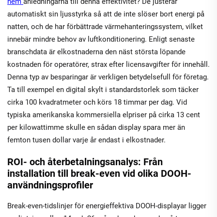
hem
anledningarna till denna effektivitet? De justerar
automatiskt sin ljusstyrka så att de inte slöser bort energi på
natten, och de har förbättrade värmehanteringssystem, vilket
innebär mindre behov av luftkonditionering. Enligt senaste
branschdata är elkostnaderna den näst största löpande
kostnaden för operatörer, strax efter licensavgifter för innehåll.
Denna typ av besparingar är verkligen betydelsefull för företag.
Ta till exempel en digital skylt i standardstorlek som täcker
cirka 100 kvadratmeter och körs 18 timmar per dag. Vid
typiska amerikanska kommersiella elpriser på cirka 13 cent
per kilowattimme skulle en sådan display spara mer än
femton tusen dollar varje år endast i elkostnader.
ROI- och återbetalningsanalys: Från
installation till break-even vid olika DOOH-
användningsprofiler
Break-even-tidslinjer för energieffektiva DOOH-displayar ligger