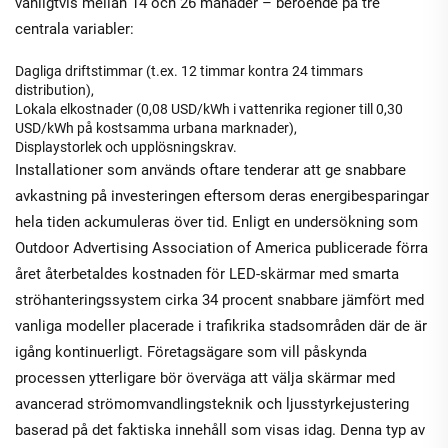
vanligtvis mellan 14 och 26 månader – beroende på tre
centrala variabler:
Dagliga driftstimmar (t.ex. 12 timmar kontra 24 timmars
distribution),
Lokala elkostnader (0,08 USD/kWh i vattenrika regioner till 0,30
USD/kWh på kostsamma urbana marknader),
Displaystorlek och upplösningskrav.
Installationer som används oftare tenderar att ge snabbare
avkastning på investeringen eftersom deras energibesparingar
hela tiden ackumuleras över tid. Enligt en undersökning som
Outdoor Advertising Association of America publicerade förra
året återbetaldes kostnaden för LED-skärmar med smarta
ströhanteringssystem cirka 34 procent snabbare jämfört med
vanliga modeller placerade i trafikrika stadsområden där de är
igång kontinuerligt. Företagsägare som vill påskynda
processen ytterligare bör överväga att välja skärmar med
avancerad strömomvandlingsteknik och ljusstyrkejustering
baserad på det faktiska innehåll som visas idag. Denna typ av