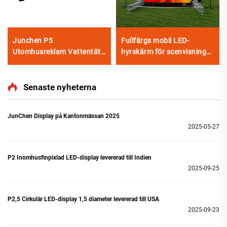
Junchen P5
Fullfärgs mobil LED-
Utomhusreklam Vattentät
hyrskärm för scenvisning
Tak-LED-skärm för Taxibilar
för scenbelysning och
Videovägg Reklamskylt
visuella effekter
Mobil reklamskärm för bilar
Senaste nyheterna
JunChen Display på Kantonmässan 2025
2025-05-27
P2 Inomhusfinpixlad LED-display levererad till Indien
2025-09-25
P2,5 Cirkulär LED-display 1,5 diameter levererad till USA
2025-09-23