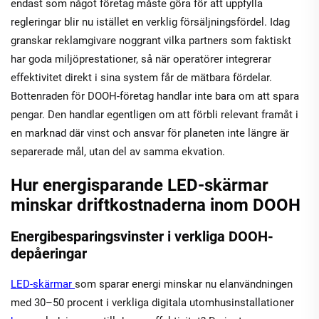
endast som något företag måste göra för att uppfylla
regleringar blir nu istället en verklig försäljningsfördel. Idag
granskar reklamgivare noggrant vilka partners som faktiskt
har goda miljöprestationer, så när operatörer integrerar
effektivitet direkt i sina system får de mätbara fördelar.
Bottenraden för DOOH-företag handlar inte bara om att spara
pengar. Den handlar egentligen om att förbli relevant framåt i
en marknad där vinst och ansvar för planeten inte längre är
separerade mål, utan del av samma ekvation.
Hur energisparande LED-skärmar
minskar driftkostnaderna inom DOOH
Energibesparingsvinster i verkliga DOOH-
depåeringar
LED-skärmar
som sparar energi minskar nu elanvändningen
med 30–50 procent i verkliga digitala utomhusinstallationer