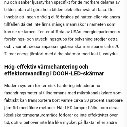
nu och sänker ljusstyrkan specifikt för de mörkare delarna av
bilden, utan att göra hela bilden blek eller svår att läsa. Det
innebär att ingen onödig el förbrukas på natten eller vid andra
tillfällen då det inte finns många människor i närheten som
kan se reklamen. Tester utförda av USAs energidepartements
forsknings- och utvecklingsgrupp för belysning stödjer detta
och visar att dessa anpassningsbara skärmar sparar cirka 70
% mer energi jämfört med äldre skärmar med fast ljusstyrka.
Hög-effektiv värmehantering och
effektomvandling i DOOH-LED-skärmar
Modern system för termisk hantering inkluderar nu
fasändringsmaterial tillsammans med mikrokanalskylare som
faktiskt kan transportera bort värme cirka 30 procent snabbare
jämfört med äldre metoder. När LED-lampor hålls inom deras
idealiska temperaturområde förlorar de inte effektivitet över
tid, och vi behöver inte lita lika mycket på fläktar eller andra