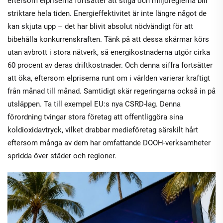
eftersom elpriserna fortsätter att stiga och miljöreglerna blir
striktare hela tiden. Energieffektivitet är inte längre något de
kan skjuta upp – det har blivit absolut nödvändigt för att
bibehålla konkurrenskraften. Tänk på att dessa skärmar körs
utan avbrott i stora nätverk, så energikostnaderna utgör cirka
60 procent av deras driftkostnader. Och denna siffra fortsätter
att öka, eftersom elpriserna runt om i världen varierar kraftigt
från månad till månad. Samtidigt skär regeringarna också in på
utsläppen. Ta till exempel EU:s nya CSRD-lag. Denna
förordning tvingar stora företag att offentliggöra sina
koldioxidavtryck, vilket drabbar medieföretag särskilt hårt
eftersom många av dem har omfattande DOOH-verksamheter
spridda över städer och regioner.