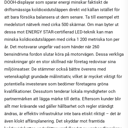
DOOH-displayar som sparar energi minskar faktiskt de
driftsmässiga koldioxidutsläppen direkt vid källan istället för
att bara försöka balansera ut dem senare. Ta till exempel ett
medelstort nätverk med cirka 500 skärmar. Om man byter ut
dessa mot ENERGY STAR-certifierad LED-teknik kan man
minska koldioxidutsläppen med cirka 1 200 metriska ton per
år. Det motsvarar ungefär vad som händer när 260
bensindrivna fordon slutar köra på motorvägen. Dessa verkliga
minskningar gör en stor skillnad när företag redovisar sina
miljöinsatser. De stämmer också bättre överens med
vetenskapligt grundade målinitiativ, vilket är mycket viktigt för
potentiella investerare som bedömer företagens gröna
kvalifikationer. Dessutom tenderar lokala myndigheter och
partnermärken att lägga märke till detta. Eftersom kunder blir
allt mer krävande vad gäller hållbarhet och regler ständigt
ändras, är effektiv infrastruktur inte bara etiskt riktigt – det är
även klokt affärsplanering. Det skyddar mot framtida