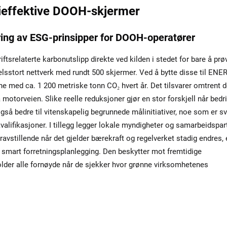
ieffektive DOOH-skjermer
ring av ESG-prinsipper for DOOH-operatører
tsrelaterte karbonutslipp direkte ved kilden i stedet for bare å prø
lsstort nettverk med rundt 500 skjermer. Ved å bytte disse til ENE
e med ca. 1 200 metriske tonn CO₂ hvert år. Det tilsvarer omtrent d
 motorveien. Slike reelle reduksjoner gjør en stor forskjell når bedri
så bedre til vitenskapelig begrunnede målinitiativer, noe som er s
kvalifikasjoner. I tillegg legger lokale myndigheter og samarbeidspar
kravstillende når det gjelder bærekraft og regelverket stadig endres, 
så smart forretningsplanlegging. Den beskytter mot fremtidige
 holder alle fornøyde når de sjekker hvor grønne virksomhetenes