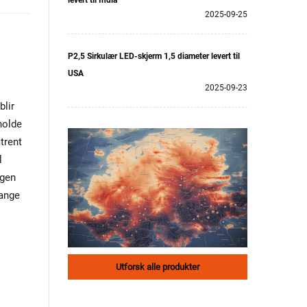
levert til India
2025-09-25
P2,5 Sirkulær LED-skjerm 1,5 diameter levert til
USA
2025-09-23
blir
holde
trent
l
ngen
mange
Utforsk alle produkter