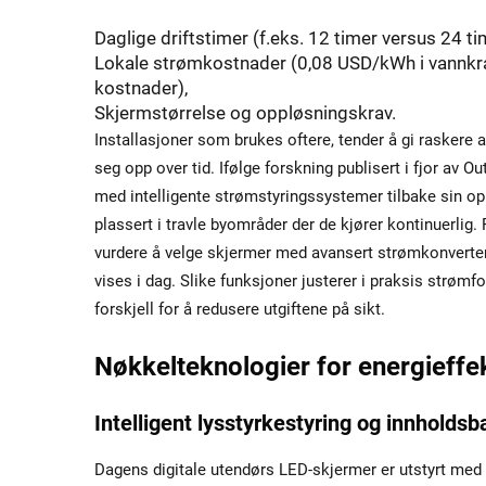
Daglige driftstimer (f.eks. 12 timer versus 24 ti
Lokale strømkostnader (0,08 USD/kWh i vannkra
kostnader),
Skjermstørrelse og oppløsningskrav.
Installasjoner som brukes oftere, tender å gi raskere 
seg opp over tid. Ifølge forskning publisert i fjor av 
med intelligente strømstyringssystemer tilbake sin o
plassert i travle byområder der de kjører kontinuerlig
vurdere å velge skjermer med avansert strømkonverter
vises i dag. Slike funksjoner justerer i praksis strømf
forskjell for å redusere utgiftene på sikt.
Nøkkelteknologier for energieff
Intelligent lysstyrkestyring og innhold
Dagens digitale utendørs LED-skjermer er utstyrt me