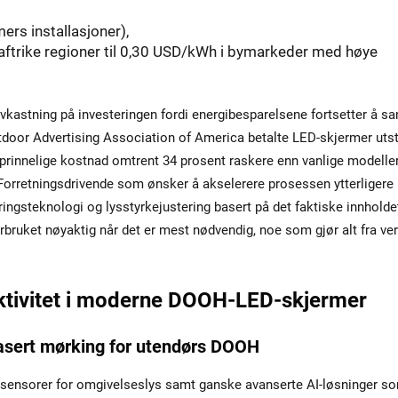
mers installasjoner),
ftrike regioner til 0,30 USD/kWh i bymarkeder med høye
avkastning på investeringen fordi energibesparelsene fortsetter å s
Outdoor Advertising Association of America betalte LED-skjermer utst
pprinnelige kostnad omtrent 34 prosent raskere enn vanlige modelle
. Forretningsdrivende som ønsker å akselerere prosessen ytterligere
ingsteknologi og lysstyrkejustering basert på det faktiske innhold
orbruket nøyaktig når det er mest nødvendig, noe som gjør alt fra ve
ektivitet i moderne DOOH-LED-skjermer
sbasert mørking for utendørs DOOH
d sensorer for omgivelseslys samt ganske avanserte AI-løsninger s