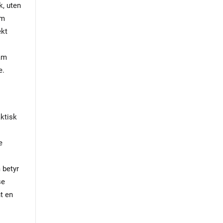
k, uten
om
ekt
am
e.
ktisk
e
 betyr
se
t en