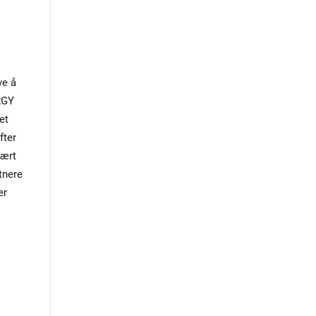
ve å
RGY
et
fter
vært
tnere
er