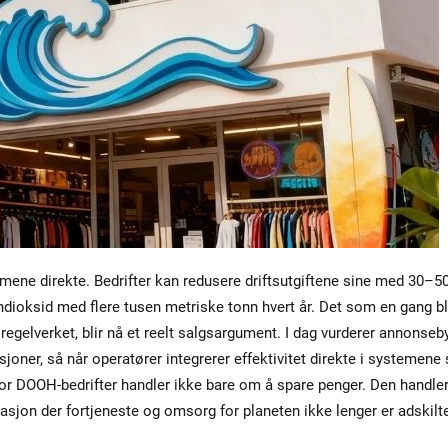
mene direkte. Bedrifter kan redusere driftsutgiftene sine med 30–5
dioksid med flere tusen metriske tonn hvert år. Det som en gang bl
regelverket, blir nå et reelt salgsargument. I dag vurderer annonseb
oner, så når operatører integrerer effektivitet direkte i systemene 
or DOOH-bedrifter handler ikke bare om å spare penger. Den handle
uasjon der fortjeneste og omsorg for planeten ikke lenger er adskilt