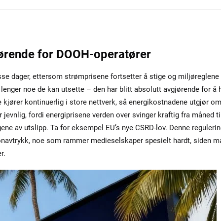
gjørende for DOOH-operatører
sse dager, ettersom strømprisene fortsetter å stige og miljøreglene 
e lenger noe de kan utsette – den har blitt absolutt avgjørende for å 
kjører kontinuerlig i store nettverk, så energikostnadene utgjør om
r jevnlig, fordi energiprisene verden over svinger kraftig fra måned ti
gene av utslipp. Ta for eksempel EU’s nye CSRD-lov. Denne reguleri
karbonavtrykk, noe som rammer medieselskaper spesielt hardt, siden 
r.