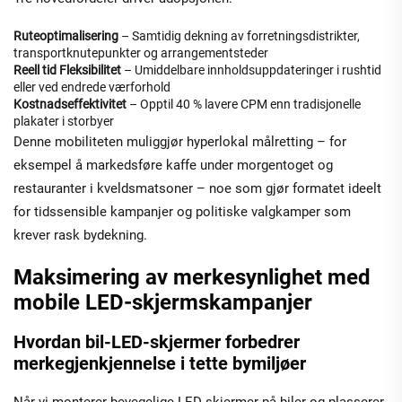
Ruteoptimalisering
– Samtidig dekning av forretningsdistrikter,
transportknutepunkter og arrangementsteder
Reell tid Fleksibilitet
– Umiddelbare innholdsuppdateringer i rushtid
eller ved endrede værforhold
Kostnadseffektivitet
– Opptil 40 % lavere CPM enn tradisjonelle
plakater i storbyer
Denne mobiliteten muliggjør hyperlokal målretting – for
eksempel å markedsføre kaffe under morgentoget og
restauranter i kveldsmatsoner – noe som gjør formatet ideelt
for tidssensible kampanjer og politiske valgkamper som
krever rask bydekning.
Maksimering av merkesynlighet med
mobile LED-skjermskampanjer
Hvordan bil-LED-skjermer forbedrer
merkegjenkjennelse i tette bymiljøer
Når vi monterer bevegelige LED-skjermer på biler og plasserer