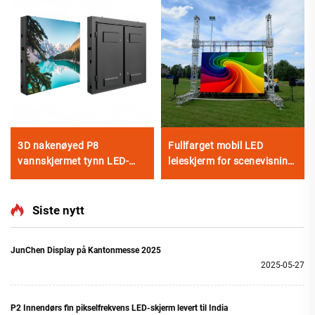
3D nakenøyed P8
Fullfarget mobil LED
vannskjermet tynn LED-
leieskjerm for scenevisning
skjerm fiksert installasjon
til scenelys og visuelle
utendørs LED-skiltplate
effekter
Siste nytt
JunChen Display på Kantonmesse 2025
2025-05-27
P2 Innendørs fin pikselfrekvens LED-skjerm levert til India