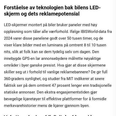
Forståelse av teknologien bak bilens LED-
skjerm og dets reklamepotensial
LED-skjermer montert på biler bruker paneler med høy
oppløsning som tåler alle værforhold. Ifølge IBISWorld-data fra
2024 varer disse panelene godt over 50 tusen timer, og de
viser klare bilder med en luminans på omtrent 8 til 10 tusen
nits, slik at folk kan se dem tydelig selv om dagen. Den
innebygde GPS-en lar annonsebydere målrette nøyaktige
områder i byer ganske presist. Hva gjør at disse skjermene
skiller seg ut i forhold til vanlige reklamebannere? De gir full
360-graders synlighet, og studier fra MIT indikerer at seere
faktisk ser på dem omtrent 47 prosent lenger enn tradisjonelle
statiske annonser. Den ekstra engasjementstiden gjør
bevegelige kjøretøyer til effektive plattformer for å formidle
merkevarehistorier mens de kjører gjennom byen.