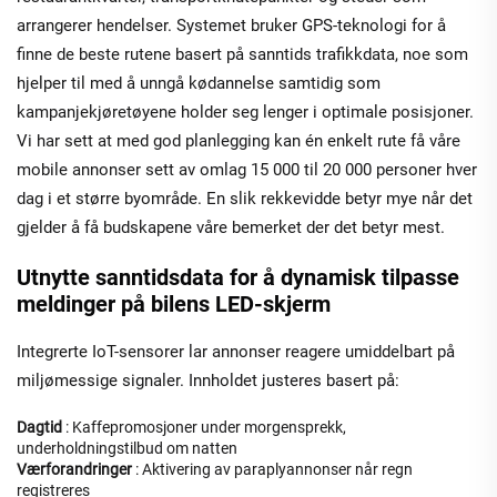
arrangerer hendelser. Systemet bruker GPS-teknologi for å
finne de beste rutene basert på sanntids trafikkdata, noe som
hjelper til med å unngå kødannelse samtidig som
kampanjekjøretøyene holder seg lenger i optimale posisjoner.
Vi har sett at med god planlegging kan én enkelt rute få våre
mobile annonser sett av omlag 15 000 til 20 000 personer hver
dag i et større byområde. En slik rekkevidde betyr mye når det
gjelder å få budskapene våre bemerket der det betyr mest.
Utnytte sanntidsdata for å dynamisk tilpasse
meldinger på bilens LED-skjerm
Integrerte IoT-sensorer lar annonser reagere umiddelbart på
miljømessige signaler. Innholdet justeres basert på:
Dagtid
: Kaffepromosjoner under morgensprekk,
underholdningstilbud om natten
Værforandringer
: Aktivering av paraplyannonser når regn
registreres