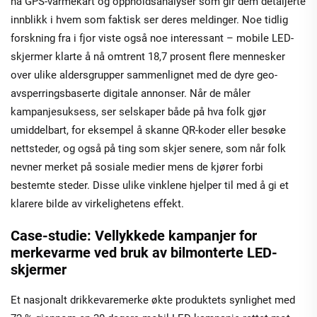
nå GPS-varmekart og oppholdsanalyser som gir dem detaljerte
innblikk i hvem som faktisk ser deres meldinger. Noe tidlig
forskning fra i fjor viste også noe interessant – mobile LED-
skjermer klarte å nå omtrent 18,7 prosent flere mennesker
over ulike aldersgrupper sammenlignet med de dyre geo-
avsperringsbaserte digitale annonser. Når de måler
kampanjesuksess, ser selskaper både på hva folk gjør
umiddelbart, for eksempel å skanne QR-koder eller besøke
nettsteder, og også på ting som skjer senere, som når folk
nevner merket på sosiale medier mens de kjører forbi
bestemte steder. Disse ulike vinklene hjelper til med å gi et
klarere bilde av virkelighetens effekt.
Case-studie: Vellykkede kampanjer for
merkevarme ved bruk av bilmonterte LED-
skjermer
Et nasjonalt drikkevaremerke økte produktets synlighet med