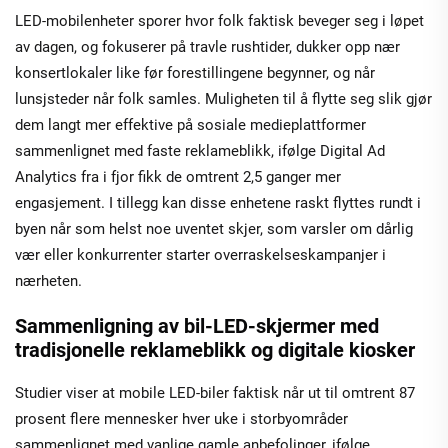
LED-mobilenheter sporer hvor folk faktisk beveger seg i løpet
av dagen, og fokuserer på travle rushtider, dukker opp nær
konsertlokaler like før forestillingene begynner, og når
lunsjsteder når folk samles. Muligheten til å flytte seg slik gjør
dem langt mer effektive på sosiale medieplattformer
sammenlignet med faste reklameblikk, ifølge Digital Ad
Analytics fra i fjor fikk de omtrent 2,5 ganger mer
engasjement. I tillegg kan disse enhetene raskt flyttes rundt i
byen når som helst noe uventet skjer, som varsler om dårlig
vær eller konkurrenter starter overraskelseskampanjer i
nærheten.
Sammenligning av bil-LED-skjermer med
tradisjonelle reklameblikk og digitale kiosker
Studier viser at mobile LED-biler faktisk når ut til omtrent 87
prosent flere mennesker hver uke i storbyområder
sammenlignet med vanlige gamle anbefolinger, ifølge