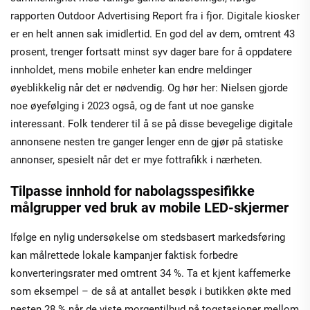
rapporten Outdoor Advertising Report fra i fjor. Digitale kiosker
er en helt annen sak imidlertid. En god del av dem, omtrent 43
prosent, trenger fortsatt minst syv dager bare for å oppdatere
innholdet, mens mobile enheter kan endre meldinger
øyeblikkelig når det er nødvendig. Og hør her: Nielsen gjorde
noe øyefølging i 2023 også, og de fant ut noe ganske
interessant. Folk tenderer til å se på disse bevegelige digitale
annonsene nesten tre ganger lenger enn de gjør på statiske
annonser, spesielt når det er mye fottrafikk i nærheten.
Tilpasse innhold for nabolagsspesifikke
målgrupper ved bruk av mobile LED-skjermer
Ifølge en nylig undersøkelse om stedsbasert markedsføring
kan målrettede lokale kampanjer faktisk forbedre
konverteringsrater med omtrent 34 %. Ta et kjent kaffemerke
som eksempel – de så at antallet besøk i butikken økte med
nesten 28 % når de viste morgentilbud på togstasjoner mellom