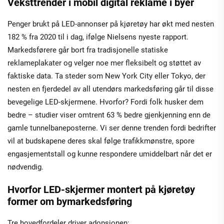
Veksttrender i mobil digital reklame i byer
Penger brukt på LED-annonser på kjøretøy har økt med nesten
182 % fra 2020 til i dag, ifølge Nielsens nyeste rapport.
Markedsførere går bort fra tradisjonelle statiske
reklameplakater og velger noe mer fleksibelt og støttet av
faktiske data. Ta steder som New York City eller Tokyo, der
nesten en fjerdedel av all utendørs markedsføring går til disse
bevegelige LED-skjermene. Hvorfor? Fordi folk husker dem
bedre – studier viser omtrent 63 % bedre gjenkjenning enn de
gamle tunnelbaneposterne. Vi ser denne trenden fordi bedrifter
vil at budskapene deres skal følge trafikkmønstre, spore
engasjementstall og kunne respondere umiddelbart når det er
nødvendig.
Hvorfor LED-skjermer montert på kjøretøy
former om bymarkedsføring
Tre hovedfordeler driver adopsjonen: