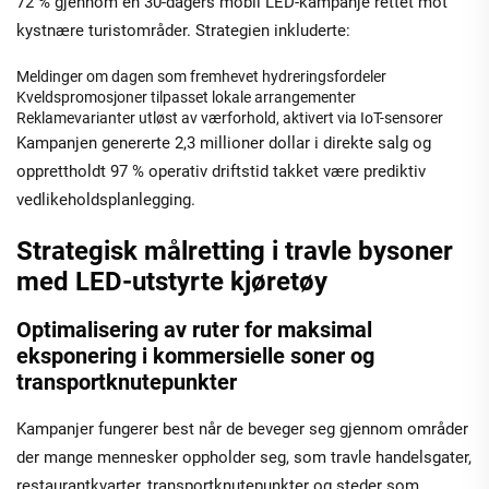
72 % gjennom en 30-dagers mobil LED-kampanje rettet mot
kystnære turistområder. Strategien inkluderte:
Meldinger om dagen som fremhevet hydreringsfordeler
Kveldspromosjoner tilpasset lokale arrangementer
Reklamevarianter utløst av værforhold, aktivert via IoT-sensorer
Kampanjen genererte 2,3 millioner dollar i direkte salg og
opprettholdt 97 % operativ driftstid takket være prediktiv
vedlikeholdsplanlegging.
Strategisk målretting i travle bysoner
med LED-utstyrte kjøretøy
Optimalisering av ruter for maksimal
eksponering i kommersielle soner og
transportknutepunkter
Kampanjer fungerer best når de beveger seg gjennom områder
der mange mennesker oppholder seg, som travle handelsgater,
restaurantkvarter, transportknutepunkter og steder som