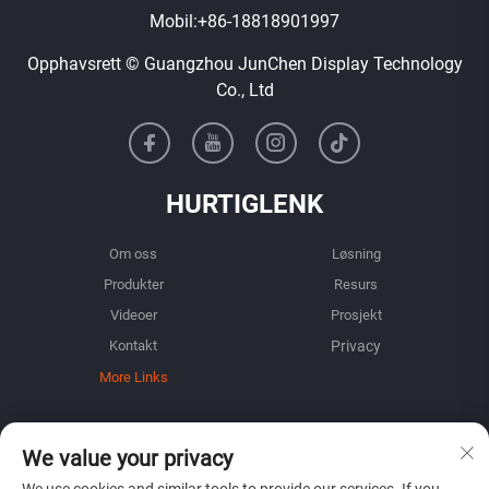
Mobil:
+86-18818901997
Opphavsrett © Guangzhou JunChen Display Technology
Co., Ltd
HURTIGLENK
Om oss
Løsning
Produkter
Resurs
Videoer
Prosjekt
Kontakt
More Links
INFORMASJON
We value your privacy
Registrer deg for å motta vårt ukentlige nyhetsbrev